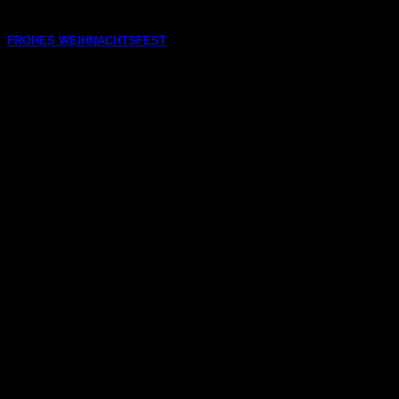
Im Rahmen der Jahreshauptversammlung 2026, die im Bürgerst
FROHES WEIHNACHTSFEST
24. Dezember 2025
Liebe Mitglieder/innen, liebe Familien, das Jahr 2025 neigt si