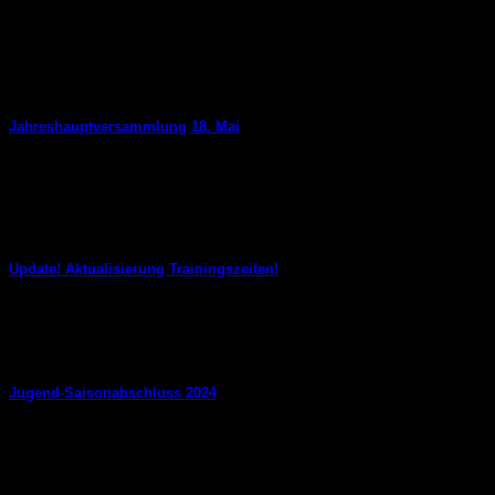
Jahreshauptversammlung 18. Mai
Bei der diesjährigen Jahreshauptversammlung gab es einen histo
19
Mai
Update! Aktualisierung Trainingszeiten!
16. November 2024
Liebe Sportler/innen, liebe Eltern, nachdem wir bis heute nur ei
Jugend-Saisonabschluss 2024
8. Juli 2024
Ein leckeres Eis zum Abschlusstraining unserer Jugend!