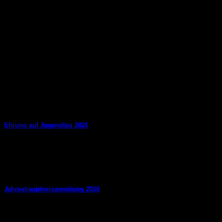
Ehrung auf Jugendtag 2026
ln der Rückrunde der Meisterschaftssaison 2025/26wurde die M
10
Juli
Jahreshauptversammlung 2026
31. Mai 2026