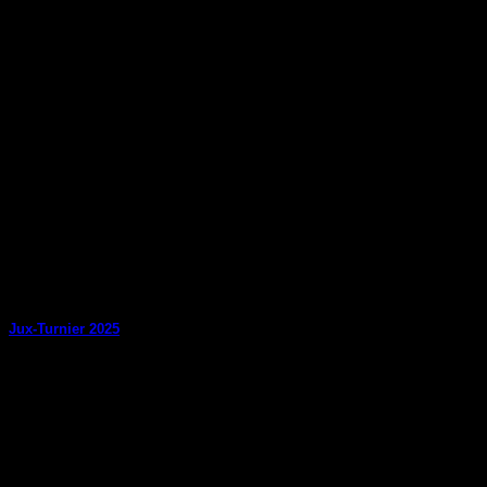
Jux-Turnier 2025
Mit der freundlichen Unterstützung der NEW AG konnten wir am
29
Okt.