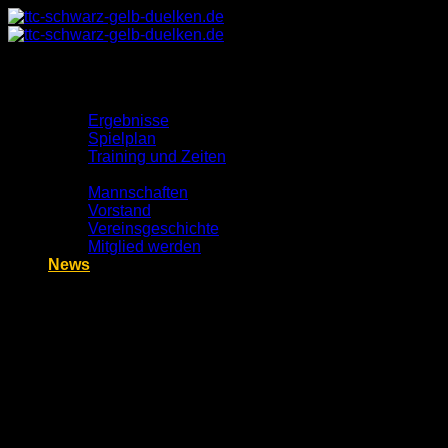
Zum
Inhalt
springen
Spielbetrieb
Ergebnisse
Spielplan
Training und Zeiten
Verein
Mannschaften
Vorstand
Vereinsgeschichte
Mitglied werden
News
Kontakt