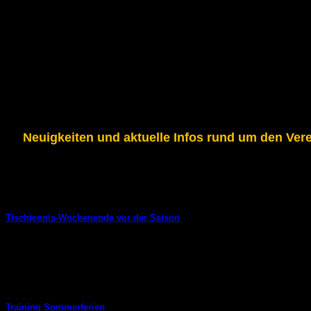
Neuigkeiten und aktuelle Infos rund um den Ver
Tischtennis-Wochenende vor der Saison
2. August 2026
Ablaufplan 29.08.- 30.08.2026Organisatorisches:Ort: Clara
(bahramimelissa40@gmail.com), Volker DörbandtAnmeldeschlus
Training Sommerferien