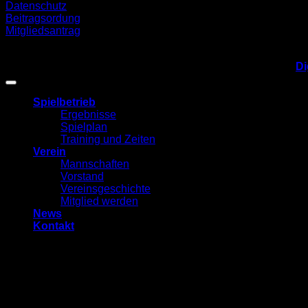
Datenschutz
Beitragsordung
Mitgliedsantrag
Folge uns
Copyright 2026 © 1. TTC Schwarz-Gelb Dülken. Design by
Di
Spielbetrieb
Ergebnisse
Spielplan
Training und Zeiten
Verein
Mannschaften
Vorstand
Vereinsgeschichte
Mitglied werden
News
Kontakt